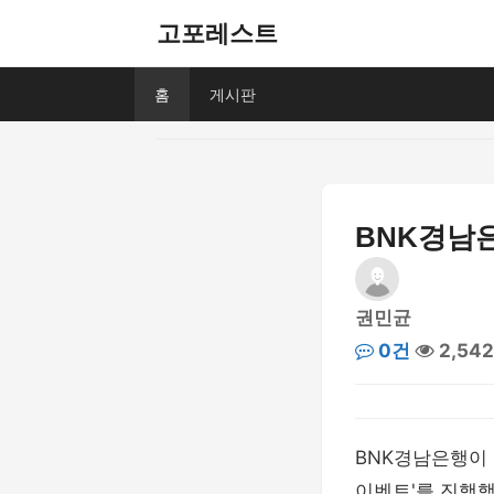
고포레스트
홈
게시판
BNK경남은
권민균
0건
2,54
BNK경남은행이 
이벤트'를 진행했