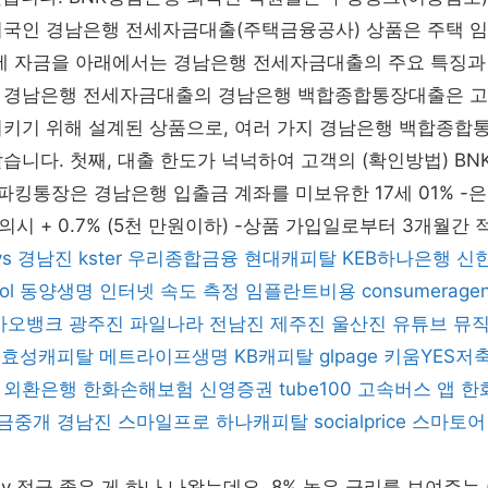
외국인 경남은행 전세자금대출(주택금융공사) 상품은 주택 임
전세 자금을 아래에서는 경남은행 전세자금대출의 주요 특징과
 경남은행 전세자금대출의 경남은행 백합종합통장대출은 고
시키기 위해 설계된 상품으로, 여러 가지 경남은행 백합종합
습니다. 첫째, 대출 한도가 넉넉하여 고객의 (확인방법) BN
K파킹통장은 경남은행 입출금 계좌를 미보유한 17세 01% 
시 + 0.7% (5천 만원이하) -상품 가입일로부터 3개월간 
ys
경남진
kster
우리종합금융
현대캐피탈
KEB하나은행
신
ol
동양생명
인터넷 속도 측정
임플란트비용
consumerage
카오뱅크
광주진
파일나라
전남진
제주진
울산진
유튜브 뮤
효성캐피탈
메트라이프생명
KB캐피탈
glpage
키움YES저
외환은행
한화손해보험
신영증권
tube100
고속버스 앱
한
금중개
경남진
스마일프로
하나캐피탈
socialprice
스마토어
aby 적금 좋은 게 하나 나왔는데요. 8% 높은 금리를 보여주