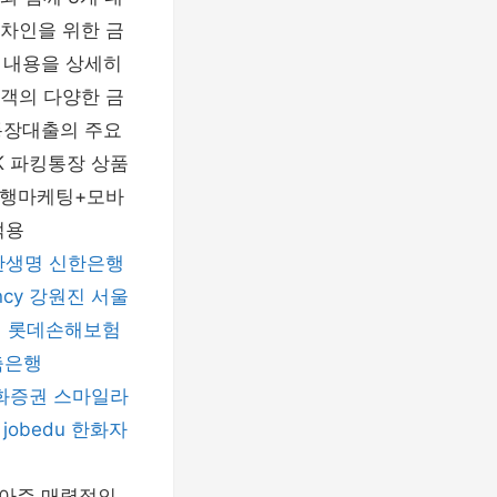
차인을 위한 금
 내용을 상세히
객의 다양한 금
통장대출의 주요
K 파킹통장 상품
-은행마케팅+모바
적용
한생명
신한은행
ncy
강원진
서울
직
롯데손해보험
축은행
화증권
스마일라
jobedu
한화자
는 아주 매력적인