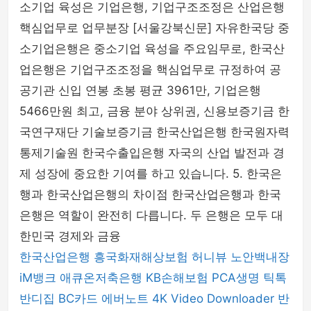
소기업 육성은 기업은행, 기업구조조정은 산업은행
핵심업무로 업무분장 [서울강북신문] 자유한국당 중
소기업은행은 중소기업 육성을 주요임무로, 한국산
업은행은 기업구조조정을 핵심업무로 규정하여 공
공기관 신입 연봉 초봉 평균 3961만, 기업은행
5466만원 최고, 금융 분야 상위권, 신용보증기금 한
국연구재단 기술보증기금 한국산업은행 한국원자력
통제기술원 한국수출입은행 자국의 산업 발전과 경
제 성장에 중요한 기여를 하고 있습니다. 5. 한국은
행과 한국산업은행의 차이점 한국산업은행과 한국
은행은 역할이 완전히 다릅니다. 두 은행은 모두 대
한민국 경제와 금융
한국산업은행
흥국화재해상보험
허니뷰
노안백내장
iM뱅크
애큐온저축은행
KB손해보험
PCA생명
틱톡
반디집
BC카드
에버노트
4K Video Downloader
반