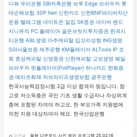
디뷰
우리은행
SBI저축은행
브루
Edge 브라우저
롯
데손해보험
3DP Net
신한카드
신한BNP파리바자산
운용
텔레그램
네이트온
알집
SK증권
네이버 밴드
지니뮤직 PC 플레이어
골든브릿지투자증권
한국시
티은행
ABL생명
아주캐피탈
입꼬리성형
ING생명
SGI서울보증
제주은행
KM플레이어
ALTools
IP 조
회
효성캐피탈
신영증권
신한캐피탈
교보생명
웨일
브라우저
팟플레이어(PotPlayer)
하나카드
한화증
권
메리츠화재
처브라이프생명보험
광주은행
한국사능력검정시험 2급 이상 합격자 등입니다. 참
고로 저소득층은 국민 기초 생활 수급자나 차상위계
층에 포함된 자여야 하고요, 한 부모가족 지원법에
의한 지원 대상자여야 해요. 한국산업은행
꿀뷰 다운로드 사진 뷰어 프로그램
25.02.16
이전글