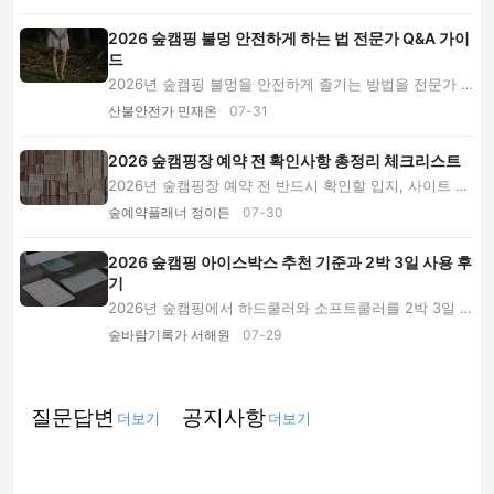
2026 숲캠핑 불멍 안전하게 하는 법 전문가 Q&A 가이
드
2026년 숲캠핑 불멍을 안전하게 즐기는 방법을 전문가 Q
&A로 설명합니다. 화로대 선택과 안전거리, 장작...
산불안전가 민재온
07-31
2026 숲캠핑장 예약 전 확인사항 총정리 체크리스트
2026년 숲캠핑장 예약 전 반드시 확인할 입지, 사이트 크
기, 전기·온수, 추가요금, 취소 규정과 안전수...
숲예약플래너 정이든
07-30
2026 숲캠핑 아이스박스 추천 기준과 2박 3일 사용 후
기
2026년 숲캠핑에서 하드쿨러와 소프트쿨러를 2박 3일 사
용한 경험을 바탕으로 용량 선택, 가격대, 냉매 ...
숲바람기록가 서해원
07-29
질문답변
공지사항
더보기
더보기