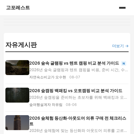
고포레스트
홈
게시판
자유게시판
더보기 →
2026 숲속 글램핑 vs 텐트 캠핑 비교 분석 가이드
N
2026년 숲속 글램핑과 텐트 캠핑을 비용, 준비 시간, 수면
환경, 날씨 대응, 자연 몰입감별로 비교합니...
자연숙소비교가 오수현
08-07
2026 숲캠핑 백패킹 vs 오토캠핑 비교 분석 가이드
2026년 숲캠핑을 준비하는 초보자를 위해 백패킹과 오토
캠핑의 비용, 장비, 체력, 계절별 장단점을 대결...
숲여행설계자 차유림
08-06
2026 숲체험 등산화·아웃도어 의류 구매 전 체크리스
트
2026년 숲체험에 맞는 등산화와 아웃도어 의류를 고르는