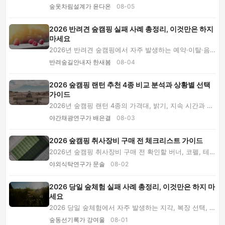
법을 코스 유형, 착화 시험, 레이어링, 예산별 ...
숲옷차림설계가 윤다온
08-05
2026 반려견 숲캠핑 실패 사례 총정리, 이것만은 하지
마세요
2026년 반려견 숲캠핑에서 자주 발생하는 예약·이탈·음
식·진드기·짖음 실패 사례를 살펴보고, 출발 전 ...
반려숲길안내자 한새봄
08-04
2026 숲캠핑 랜턴 추천 4종 비교 분석과 상황별 선택
가이드
2026년 숲캠핑 랜턴 4종의 가격대, 밝기, 지속 시간과 장
단점을 비교합니다. 가족 캠핑·솔로 캠핑·백패...
야간채광연구가 배은결
08-03
2026 숲캠핑 취사장비 구매 전 체크리스트 가이드
2026년 숲캠핑 취사장비 구매 전 확인할 버너, 코펠, 테이
블, 식기 선택 기준을 정리했습니다. 인원별 ...
야외식탁연구가 문솔
08-02
2026 당일 숲체험 실패 사례 총정리, 이것만은 하지 마
세요
2026 당일 숲체험에서 자주 발생하는 지각, 복장 선택, 과
밀 일정, 음식 보관, 기상 강행 실패를 사례별...
숲동선기록가 강여울
08-01